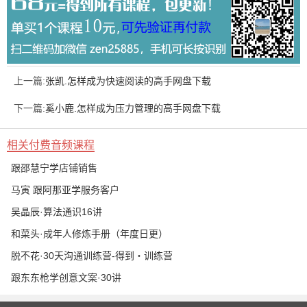
上一篇:
张凯.怎样成为快速阅读的高手网盘下载
下一篇:
奚小鹿.怎样成为压力管理的高手网盘下载
相关付费音频课程
跟邵慧宁学店铺销售
马寅 跟阿那亚学服务客户
吴晶辰·算法通识16讲
和菜头·成年人修炼手册（年度日更）
脱不花·30天沟通训练营-得到・训练营
跟东东枪学创意文案·30讲