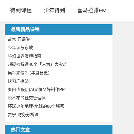
得到课程
少年得到
喜马拉雅FM
最新精品课程
故宫 开课啦！
少年读苏东坡
科幻世界漫游指南
超硬核解读40个「人为」大灾难
吴军来信2（年度日更）
快刀广播站
秦阳·如何用AI又快又好制作PPT
脱不花的社交管理课
环球少年地理·地球的80个秘密
贾宁·财务分析课
热门文章