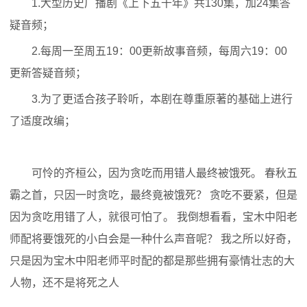
1.大型历史广播剧《上下五千年》共130集，加24集答
疑音频；
2.每周一至周五19：00更新故事音频，每周六19：00
更新答疑音频；
3.为了更适合孩子聆听，本剧在尊重原著的基础上进行
了适度改编；
可怜的齐桓公，因为贪吃而用错人最终被饿死。 春秋五
霸之首，只因一时贪吃，最终竟被饿死？ 贪吃不要紧，但是
因为贪吃用错了人，就很可怕了。 我倒想看看，宝木中阳老
师配将要饿死的小白会是一种什么声音呢？ 我之所以好奇，
只是因为宝木中阳老师平时配的都是那些拥有豪情壮志的大
人物，还不是将死之人