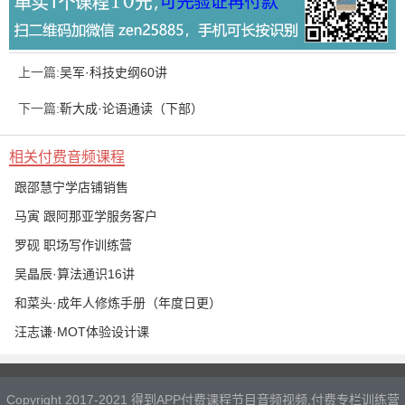
上一篇:
吴军·科技史纲60讲
下一篇:
靳大成·论语通读（下部）
相关付费音频课程
跟邵慧宁学店铺销售
马寅 跟阿那亚学服务客户
罗砚 职场写作训练营
吴晶辰·算法通识16讲
和菜头·成年人修炼手册（年度日更）
汪志谦·MOT体验设计课
Copyright 2017-2021 得到APP付费课程节目音频视频,付费专栏训练营