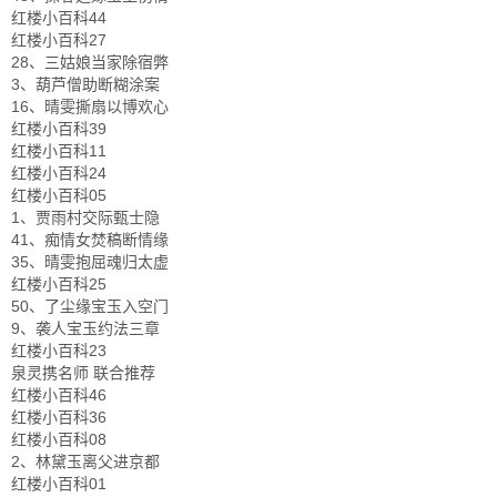
红楼小百科44
红楼小百科27
28、三姑娘当家除宿弊
3、葫芦僧助断糊涂案
16、晴雯撕扇以博欢心
红楼小百科39
红楼小百科11
红楼小百科24
红楼小百科05
1、贾雨村交际甄士隐
41、痴情女焚稿断情缘
35、晴雯抱屈魂归太虚
红楼小百科25
50、了尘缘宝玉入空门
9、袭人宝玉约法三章
红楼小百科23
泉灵携名师 联合推荐
红楼小百科46
红楼小百科36
红楼小百科08
2、林黛玉离父进京都
红楼小百科01