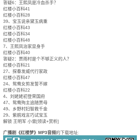
答疑6：王熙凤是冷血杀手？
红楼小百科41
红楼小百科28
39、宝玉说亲黛玉病重
红楼小百科43
红楼小百科34
红楼小百科48
7、王熙凤治家显身手
红楼小百科40
答疑2：贾雨村是个不够正义的人？
红楼小百科21
27、探春发威代行家政
红楼小百科47
24、鸳鸯女剪发誓不嫁
红楼小百科22
4、刘姥姥初登荣国府
47、鸳鸯殉主追随贾母
49、乡野村妇智救千金
29、紫鹃戏言巧试宝玉
解锁 王明军 小曾[领读+赏析]
广播剧《红楼梦》MP3音频
的下载地址: