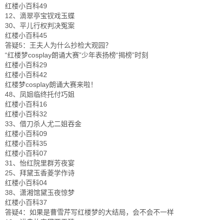
红楼小百科49
12、滴翠亭宝钗戏玉蝶
30、平儿行权判决冤案
红楼小百科45
答疑5：王夫人为什么抄检大观园？
“红楼梦cosplay朗诵大赛”少年表扬榜“揭榜”时刻
红楼小百科29
红楼小百科42
红楼梦cosplay朗诵大赛来啦！
48、凤姐临终托付巧姐
红楼小百科16
红楼小百科32
33、借刀杀人尤二姐吞金
红楼小百科09
红楼小百科35
红楼小百科07
31、怡红院里群芳夜宴
25、拜黛玉香菱学作诗
红楼小百科04
38、潇湘馆黛玉夜惊梦
红楼小百科37
答疑4：如果是曹雪芹写红楼梦的大结局，会不会不一样