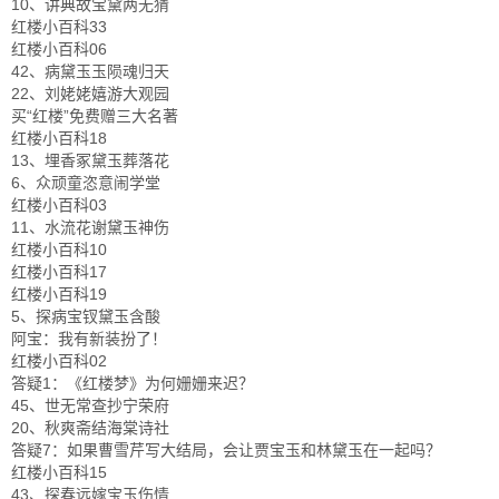
10、讲典故宝黛两无猜
红楼小百科33
红楼小百科06
42、病黛玉玉陨魂归天
22、刘姥姥嬉游大观园
买“红楼”免费赠三大名著
红楼小百科18
13、埋香冢黛玉葬落花
6、众顽童恣意闹学堂
红楼小百科03
11、水流花谢黛玉神伤
红楼小百科10
红楼小百科17
红楼小百科19
5、探病宝钗黛玉含酸
阿宝：我有新装扮了！
红楼小百科02
答疑1：《红楼梦》为何姗姗来迟？
45、世无常查抄宁荣府
20、秋爽斋结海棠诗社
答疑7：如果曹雪芹写大结局，会让贾宝玉和林黛玉在一起吗？
红楼小百科15
43、探春远嫁宝玉伤情