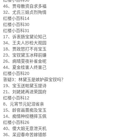
红楼小百科50
46、贾母散资自求多福
32、尤氏三姐贞烈殉情
红楼小百科14
红楼小百科30
红楼小百科31
17、诉衷肠宝黛论知己
34、王夫人抄检大观园
18、贾政怒打不肖宝玉
23、宝钗黛玉冰释前嫌
26、病晴雯夜补雀金呢
44、夏金桂害人终害己
红楼小百科20
答疑3：林黛玉是嫉妒薛宝钗吗？
19、宝玉送帕黛玉提诗
21、刘姥姥再进荣国府
红楼小百科12
8、元宵节元妃泪省亲
15、龄官画蔷痴及宝玉
14、痴情种绞穗摔玉佩
红楼小百科26
40、傻大姐无意泄天机
36、呆迎春命苦嫁错郎