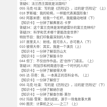
答疑6：法兰西王国就是法国吗？
055 马克·吐温：写的是《历险记》，过的是“历险记” （上
018 罗斯福：我的轮椅，一样能代表美国形象！
082 阿基米德：给我一个杠杆，我能撬动地球（下）
【知识卡】一分钟了解弗里达·卡罗
答疑34：这个富兰克林是发明避雷针的富兰克林吗？
答疑29：科学和艺术哪个更能改变世界？
特别节目：我们印象最深刻的人物～
107 居里夫人：射线，既可杀人，亦可救人（下）
010 彼得大帝：其实，我是一个演员（上）
【知识卡】一分钟了解亚历山大
【知识卡】一分钟了解笛卡尔
044 但丁：不仅创作作品，还“创作”门语言。（上）
答疑18：阿加莎和柯南道尔是一个时代的人吗？
【知识卡】一分钟了解彼得大帝
065 达·芬奇：我，一本真正的百科全书。（上）
【知识卡】一分钟了解但丁
056 马克·吐温：写的是《历险记》，过的是“历险记”（下）
【知识卡】一分钟了解纳尔逊
【知识卡】一分钟了解查尔斯·莱尔
052 玛丽·雪莱：我的成就，源于一场鬼故事大赛
090 图灵：计算机之父——之二？（上）