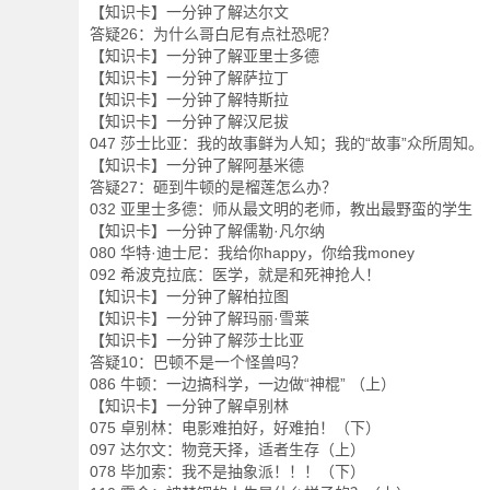
【知识卡】一分钟了解达尔文
答疑26：为什么哥白尼有点社恐呢？
【知识卡】一分钟了解亚里士多德
【知识卡】一分钟了解萨拉丁
【知识卡】一分钟了解特斯拉
【知识卡】一分钟了解汉尼拔
047 莎士比亚：我的故事鲜为人知；我的“故事”众所周知。
【知识卡】一分钟了解阿基米德
答疑27：砸到牛顿的是榴莲怎么办？
032 亚里士多德：师从最文明的老师，教出最野蛮的学生
【知识卡】一分钟了解儒勒·凡尔纳
080 华特·迪士尼：我给你happy，你给我money
092 希波克拉底：医学，就是和死神抢人！
【知识卡】一分钟了解柏拉图
【知识卡】一分钟了解玛丽·雪莱
【知识卡】一分钟了解莎士比亚
答疑10：巴顿不是一个怪兽吗？
086 牛顿：一边搞科学，一边做“神棍” （上）
【知识卡】一分钟了解卓别林
075 卓别林：电影难拍好，好难拍！（下）
097 达尔文：物竞天择，适者生存（上）
078 毕加索：我不是抽象派！！！（下）