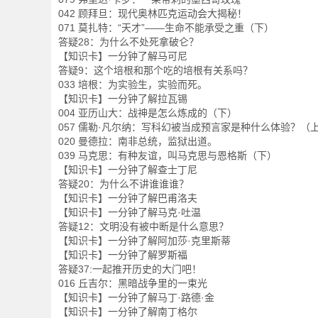
042 顾拜旦：现代奥林匹克运动会大揭秘！
071 莫扎特：“天才”——生命不能承受之重（下）
答疑28：为什么不处死拿破仑？
【知识卡】一分钟了解马可尼
答疑9：这个培根和那个吃的培根有关系吗？
033 培根：为实验生，实验而死。
【知识卡】一分钟了解拉瓦锡
004 亚历山大：战神是怎么炼成的（下）
057 儒勒·凡尔纳：写科幻被当成预言家是种什么体验？（
020 曼德拉：南非总统，监狱出道。
039 马克思：有种友谊，叫马克思与恩格斯（下）
【知识卡】一分钟了解查士丁尼
答疑20：为什么不讲谁谁谁？
【知识卡】一分钟了解巴甫洛夫
【知识卡】一分钟了解马克·吐温
答疑12：文明没有被中断是什么意思？
【知识卡】一分钟了解阿加莎·克里斯蒂
【知识卡】一分钟了解罗斯福
答疑37:一起推开历史的大门吧！
016 丘吉尔：黑暗战争里的一束光
【知识卡】一分钟了解马丁·路德·金
【知识卡】一分钟了解南丁格尔