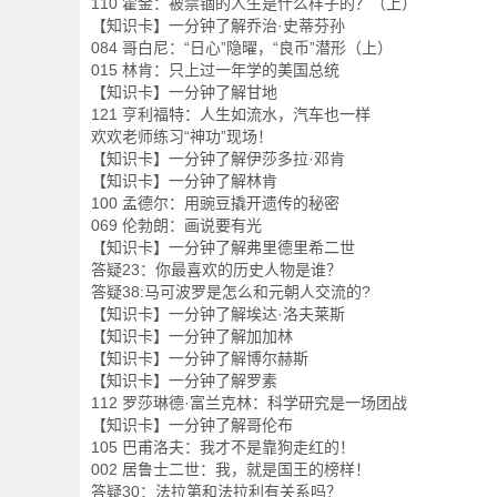
110 霍金：被禁锢的人生是什么样子的？（上）
【知识卡】一分钟了解乔治·史蒂芬孙
084 哥白尼：“日心”隐曜，“良币”潜形（上）
015 林肯：只上过一年学的美国总统
【知识卡】一分钟了解甘地
121 亨利福特：人生如流水，汽车也一样
欢欢老师练习“神功”现场！
【知识卡】一分钟了解伊莎多拉·邓肯
【知识卡】一分钟了解林肯
100 孟德尔：用豌豆撬开遗传的秘密
069 伦勃朗：画说要有光
【知识卡】一分钟了解弗里德里希二世
答疑23：你最喜欢的历史人物是谁？
答疑38:马可波罗是怎么和元朝人交流的?
【知识卡】一分钟了解埃达·洛夫莱斯
【知识卡】一分钟了解加加林
【知识卡】一分钟了解博尔赫斯
【知识卡】一分钟了解罗素
112 罗莎琳德·富兰克林：科学研究是一场团战
【知识卡】一分钟了解哥伦布
105 巴甫洛夫：我才不是靠狗走红的！
002 居鲁士二世：我，就是国王的榜样！
答疑30：法拉第和法拉利有关系吗？