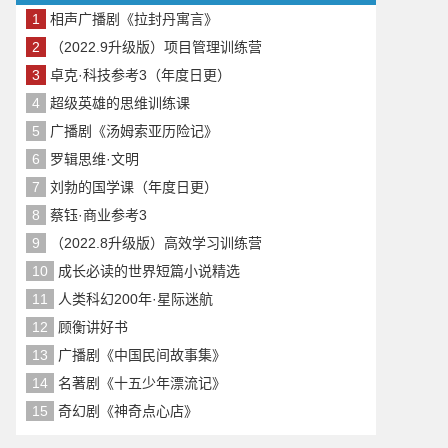
1
相声广播剧《拉封丹寓言》
2
（2022.9升级版）项目管理训练营
3
卓克·科技参考3（年度日更）
4
超级英雄的思维训练课
5
广播剧《汤姆索亚历险记》
6
罗辑思维·文明
7
刘勃的国学课（年度日更）
8
蔡钰·商业参考3
9
（2022.8升级版）高效学习训练营
10
成长必读的世界短篇小说精选
11
人类科幻200年·星际迷航
12
顾衡讲好书
13
广播剧《中国民间故事集》
14
名著剧《十五少年漂流记》
15
奇幻剧《神奇点心店》