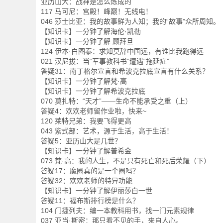
亚历山大：战神是怎么炼成的
117 马可尼：宫殿！峰巅！无线电！
046 莎士比亚：我的故事鲜为人知；我的“故事”众所周知。
【知识卡】一分钟了解海伦·凯勒
【知识卡】一分钟了解 顾拜旦
124 伊本·白图泰：求知莫辞中国远，有谁比我跑得远
021 汉尼拔：当“军事教科书”遭遇“拖延症”
答疑31：南丁格尔宣言和希波克拉底宣言有什么关系？
【知识卡】一分钟了解梵·高
【知识卡】一分钟了解希波克拉底
070 莫扎特：“天才”——生命不能承受之重（上）
答疑4：欢欢老师留作业啦，快来~
120 莱特兄弟：我要飞得更高
043 紫式部：艺术，源于生活，高于生活！
答疑5：亚历山大是几世？
【知识卡】一分钟了解普希金
073 梵·高：我的人生，不是只有死亡和死后荣耀（下）
答疑17：魔圈真的是一个圈吗？
答疑32：欢欢老师的特异功能
【知识卡】一分钟了解伊丽莎白一世
答疑11：福布斯排行榜是什么？
104 门捷列夫：编一本教科用书，找一门元素规律
037 亚当·斯密：那只看不见的手，来自人心。