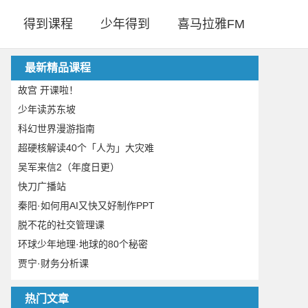
得到课程
少年得到
喜马拉雅FM
最新精品课程
故宫 开课啦！
少年读苏东坡
科幻世界漫游指南
超硬核解读40个「人为」大灾难
吴军来信2（年度日更）
快刀广播站
秦阳·如何用AI又快又好制作PPT
脱不花的社交管理课
环球少年地理·地球的80个秘密
贾宁·财务分析课
热门文章