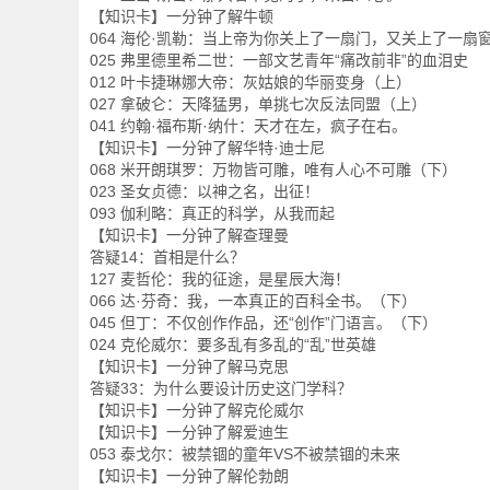
【知识卡】一分钟了解牛顿
064 海伦·凯勒：当上帝为你关上了一扇门，又关上了一扇
025 弗里德里希二世：一部文艺青年“痛改前非”的血泪史
012 叶卡捷琳娜大帝：灰姑娘的华丽变身（上）
027 拿破仑：天降猛男，单挑七次反法同盟（上）
041 约翰·福布斯·纳什：天才在左，疯子在右。
【知识卡】一分钟了解华特·迪士尼
068 米开朗琪罗：万物皆可雕，唯有人心不可雕（下）
023 圣女贞德：以神之名，出征！
093 伽利略：真正的科学，从我而起
【知识卡】一分钟了解查理曼
答疑14：首相是什么？
127 麦哲伦：我的征途，是星辰大海！
066 达·芬奇：我，一本真正的百科全书。（下）
045 但丁：不仅创作作品，还“创作”门语言。（下）
024 克伦威尔：要多乱有多乱的“乱”世英雄
【知识卡】一分钟了解马克思
答疑33：为什么要设计历史这门学科？
【知识卡】一分钟了解克伦威尔
【知识卡】一分钟了解爱迪生
053 泰戈尔：被禁锢的童年VS不被禁锢的未来
【知识卡】一分钟了解伦勃朗