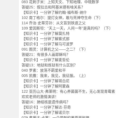
083 花剌子米：上知天文、下知地理、中晓数学
答疑25：叙拉古和阿基米德有啥关系？
【知识卡】一分钟了解约翰·福布斯·纳什
102 南丁格尔：提灯女神，敢与死神夺生命（下）
114 乔治·史蒂芬孙：从文盲到铁道之父
109 爱因斯坦：“天上一天，人间一年”是真的吗？（下）
【知识卡】一分钟了解莫扎特
【知识卡】一分钟了解紫式部
【知识卡】一分钟了解马可波罗
091 图灵：计算机之父——之二？（下）
答疑21：有很多人画耶稣吗？
【知识卡】一分钟了解麦哲伦
答疑13：地狱和炼狱有什么区别？
040 罗素：放荡不羁爱和平
005 凯撒：我来，我见，我征服。（上）
【知识卡】一分钟了解哥白尼
【知识卡】一分钟了解阿蒙森
122 亚历山大·弗莱明：有心养菌菌不生，无心发现青霉素
欢欢老师的激情演讲！
答疑16：肺结核是遗传病吗？
【知识卡】一分钟了解达·芬奇
【知识卡】一分钟了解诺贝尔
079 弗里达·卡罗：一朵带刺的墨西哥玫瑰