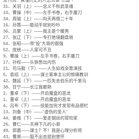
发刊词：真懂历史的人怎么读“三国”？
31、关羽（上）——忠义千秋武圣魂
10、曹操（中）——左手书卷，右手屠刀
34、周瑜（上）——向天再借二十年
16、孙策——能动手就别吵吵
36、吕蒙（上）——我主是个暖男
27、张辽（下）——专打绝境翻盘局
54、张昭——带“投”大哥的倔强
52、庞统——人家可不丑
9、曹操（上）——左手书卷，右手屠刀
17、孙权——头铁憋出内伤
21、司马懿（下）——人生如戏全靠演技
5、袁绍（上）——谋士客串主公的惨痛教训
42、魏延（下）——一匹失去伯乐的千里马
38、甘宁——长江我都熟
2、董卓（下）——开启魔盒的恶龙
1、董卓（上）——开启魔盒的恶龙
4、吕布（下）——技能加完才发现有品德栏
13、刘备（中）——“虚伪的圣人”
44、姜维（下）——爱走钢丝的冒险家
26、曹仁——天神下凡的小弟
49、郭嘉——谋士？不！我是心理分析师
43、曹爽——豁不出去就别使坏