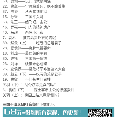
50、贾诩——玩儿的就是阴谋
22、曹髦——宁愿站着死，绝不跪着生
37、陆逊——从天堂到地狱
15、孙坚——三国平头哥
53、法正——起飞吧，主公！
46、罗宪——川人的精神遗产
40、马超——西凉小吕布
7、袁术——披着高贵外衣的流氓
39、赵云（上）——吃亏的总是君子
28、夏侯渊——急脾气最要命
18、刘璋——最仁慈的军阀
30、许褚——三国第一保镖
23、刘禅——破茧未必成蝶
25、夏侯惇——常败将军咋当这么大官
39、赵云（下）——吃亏的总是君子
19、曹叡——不问苍生问鬼神
关羽（下）：刮骨疗毒是真的吗？
6、袁绍（下）——谋士客串主公的惨痛教训
关羽（上）：桃园三结义竟是假的？
三国不演义MP3音频
的下载地址: