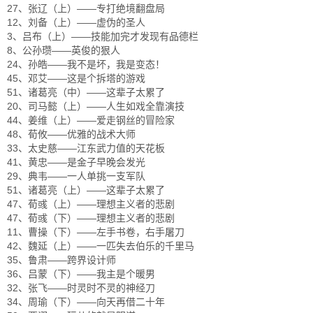
27、张辽（上）——专打绝境翻盘局
12、刘备（上）——虚伪的圣人
3、吕布（上）——技能加完才发现有品德栏
8、公孙瓒——英俊的狠人
24、孙皓——我不是坏，我是变态！
45、邓艾——这是个拆塔的游戏
51、诸葛亮（中）——这辈子太累了
20、司马懿（上）——人生如戏全靠演技
44、姜维（上）——爱走钢丝的冒险家
48、荀攸——优雅的战术大师
33、太史慈——江东武力值的天花板
41、黄忠——是金子早晚会发光
29、典韦——一人单挑一支军队
51、诸葛亮（上）——这辈子太累了
47、荀彧（上）——理想主义者的悲剧
47、荀彧（下）——理想主义者的悲剧
11、曹操（下）——左手书卷，右手屠刀
42、魏延（上）——一匹失去伯乐的千里马
35、鲁肃——跨界设计师
36、吕蒙（下）——我主是个暖男
32、张飞——时灵时不灵的神经刀
34、周瑜（下）——向天再借二十年