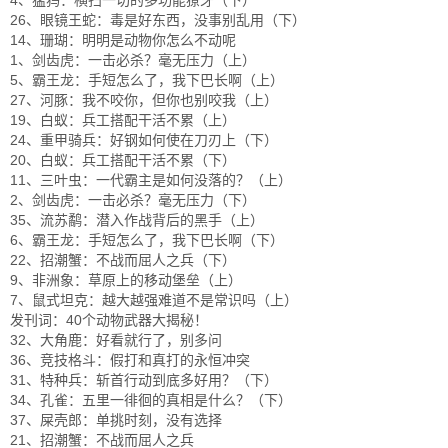
4、猛犸：横扫一切的多功能獠牙（下）
26、眼镜王蛇：毒是好东西，没事别乱用（下）
14、珊瑚：明明是动物你怎么不动呢
1、剑齿虎：一击必杀？毫无压力（上）
5、霸王龙：手短怎么了，我下巴长啊（上）
27、河豚：我不咬你，但你也别咬我（上）
19、白蚁：兵工搭配干活不累（上）
24、重甲骑兵：好钢如何使在刀刃上（下）
20、白蚁：兵工搭配干活不累（下）
11、三叶虫：一代霸主是如何没落的？（上）
2、剑齿虎：一击必杀？毫无压力（下）
35、流苏鹬：潜入作战背后的黑手（上）
6、霸王龙：手短怎么了，我下巴长啊（下）
22、招潮蟹：不战而屈人之兵（下）
9、非洲象：草原上的移动堡垒（上）
7、鼠式坦克：越大越强难道不是常识吗（上）
发刊词：40个动物武器大揭秘！
32、大角鹿：好看就行了，别多问
36、竞技格斗：假打和真打的永恒冲突
31、特种兵：斩首行动到底多好用？（下）
34、孔雀：五里一徘徊的真相是什么？（下）
37、屎壳郎：单挑时刻，没有选择
21、招潮蟹：不战而屈人之兵