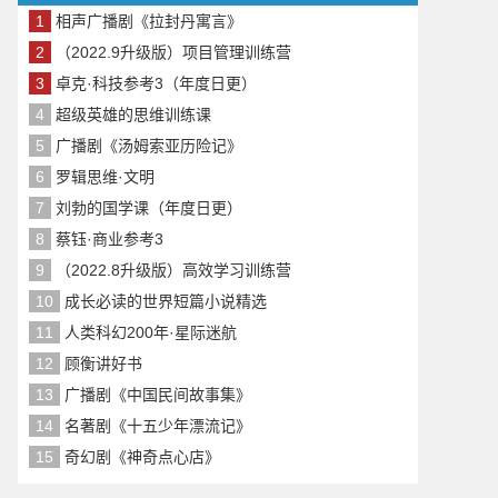
1
相声广播剧《拉封丹寓言》
2
（2022.9升级版）项目管理训练营
3
卓克·科技参考3（年度日更）
4
超级英雄的思维训练课
5
广播剧《汤姆索亚历险记》
6
罗辑思维·文明
7
刘勃的国学课（年度日更）
8
蔡钰·商业参考3
9
（2022.8升级版）高效学习训练营
10
成长必读的世界短篇小说精选
11
人类科幻200年·星际迷航
12
顾衡讲好书
13
广播剧《中国民间故事集》
14
名著剧《十五少年漂流记》
15
奇幻剧《神奇点心店》