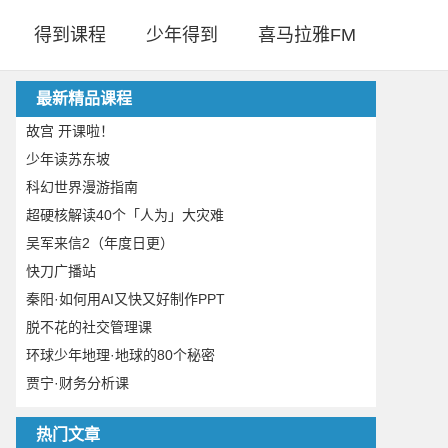
得到课程
少年得到
喜马拉雅FM
最新精品课程
故宫 开课啦！
少年读苏东坡
科幻世界漫游指南
超硬核解读40个「人为」大灾难
吴军来信2（年度日更）
快刀广播站
秦阳·如何用AI又快又好制作PPT
脱不花的社交管理课
环球少年地理·地球的80个秘密
贾宁·财务分析课
热门文章