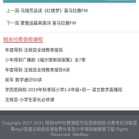
上一篇:
马瑞芳品读《红楼梦》喜马拉雅FM
下一篇:
蒙曼品最美唐诗 喜马拉雅FM
相关付费音频课程
年度得到·沈祖芸全球教育报告
少年得到广播剧《福尔摩斯探案集》全7季
年度得到·沈祖芸全球教育报告8讲
吴军·数学通识50讲
学而思网校-2019年秋季班小学1-6年级+初一 语文数学直播班
沈祖芸·小学生家长必修课
Copyright 2017-2021 得到APP付费课程节目音频视频,付费专栏训练营
等mp3百度云网盘资源免费分享及少年得到破解版下载 Rights
Reserved.
SiteMap