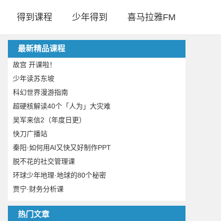
得到课程
少年得到
喜马拉雅FM
最新精品课程
故宫 开课啦！
少年读苏东坡
科幻世界漫游指南
超硬核解读40个「人为」大灾难
吴军来信2（年度日更）
快刀广播站
秦阳·如何用AI又快又好制作PPT
脱不花的社交管理课
环球少年地理·地球的80个秘密
贾宁·财务分析课
热门文章