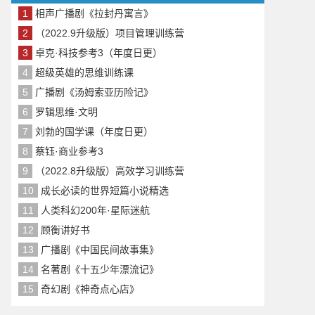
1
相声广播剧《拉封丹寓言》
2
（2022.9升级版）项目管理训练营
3
卓克·科技参考3（年度日更）
4
超级英雄的思维训练课
5
广播剧《汤姆索亚历险记》
6
罗辑思维·文明
7
刘勃的国学课（年度日更）
8
蔡钰·商业参考3
9
（2022.8升级版）高效学习训练营
10
成长必读的世界短篇小说精选
11
人类科幻200年·星际迷航
12
顾衡讲好书
13
广播剧《中国民间故事集》
14
名著剧《十五少年漂流记》
15
奇幻剧《神奇点心店》