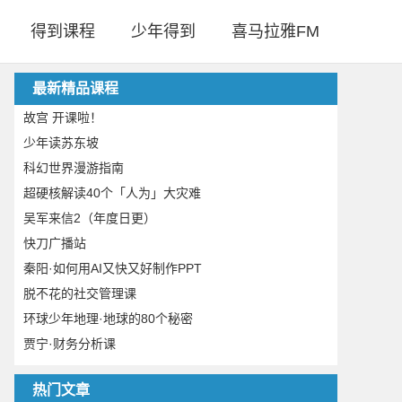
得到课程
少年得到
喜马拉雅FM
最新精品课程
故宫 开课啦！
少年读苏东坡
科幻世界漫游指南
超硬核解读40个「人为」大灾难
吴军来信2（年度日更）
快刀广播站
秦阳·如何用AI又快又好制作PPT
脱不花的社交管理课
环球少年地理·地球的80个秘密
贾宁·财务分析课
热门文章