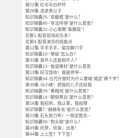
第22集 红伞伞白杆杆
第28集 流求贵公子
知识锦囊25-“双截棍”是什么？
知识锦囊45-“非法所得”是什么意思？
知识锦囊22-小心那颗“毒蘑菇”！
花絮1-配音现场欢乐多！
花絮4-配音演员的技能点
第12集 手手手手，菊花解穴手
知识锦囊10-“晕船”怎么办？
第33集 真坏人还是假坏人？
知识锦囊13-“偷梁换柱”是什么意思
第13集 好汉饶命！我是师爷~
知识锦囊34-古代升堂时为什么要喊“威武”两个字？
第39集 马小峰！把我的儿子还给我
知识锦囊39-“黄梅戏”是什么意思？
知识锦囊14-“颠倒黑白”是什么意思？
第16集 我招供，我认罪，我投降
知识锦囊7-“赫赫有名”是什么意思？
第23集 石头剪刀布！一局定胜负~
知识锦囊50-“狗头铡”是什么？
第49集 托梦，侦查，出发！
第44集 上上签？下下签！