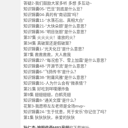
答疑2-我们鼓励大家多听 多想 多互动~
知识锦囊05-“巴豆”到底是什么豆？
知识锦囊04-真的有“南诏国”吗？
知识锦囊11-“水落石出、真相大白”
知识锦囊21-“大快朵颐”是什么意思？
知识锦囊36-“明目张胆”是什么意思？
第37集 火火火火！谁放的火？
第34集 真破案还是假破案？
知识锦囊1-“光天化日”是什么意思？
第7集 救救救救，大人救我
知识锦囊27-“每况愈下、雪上加霜”是什么意思？
知识锦囊48-“开源节流”是什么意思？
知识锦囊6-“飞鸽传书”是什么？
知识锦囊38-“附庸风雅”是什么意思？
知识锦囊31-人为什么会有“微表情”？
第21集 好吃到咩噗爆炸鱼
第9集 翅翅翅翅，白鹤亮翅
知识锦囊8-“通关文牒”是什么？
花絮3-我愿称左左老师是全场mvp~
知识锦囊24-“生于忧患，死于安乐”你记住了吗？
第1集 狄狄狄狄，亲爱的狄狄
狄仁杰·神探传奇MP3音频
的下载地址: