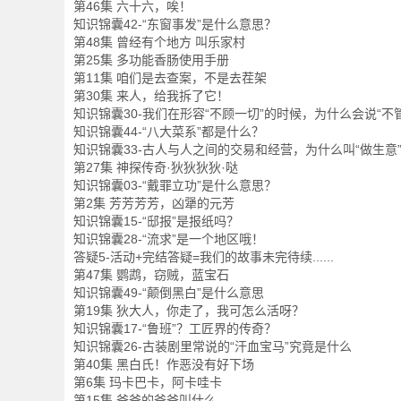
第46集 六十六，唉！
知识锦囊42-“东窗事发”是什么意思？
第48集 曾经有个地方 叫乐家村
第25集 多功能香肠使用手册
第11集 咱们是去查案，不是去茬架
第30集 来人，给我拆了它！
知识锦囊30-我们在形容“不顾一切”的时候，为什么会说“不
知识锦囊44-“八大菜系”都是什么？
知识锦囊33-古人与人之间的交易和经营，为什么叫“做生意
第27集 神探传奇·狄狄狄狄·哒
知识锦囊03-“戴罪立功”是什么意思？
第2集 芳芳芳芳，凶犟的元芳
知识锦囊15-“邸报”是报纸吗？
知识锦囊28-“流求”是一个地区哦！
答疑5-活动+完结答疑=我们的故事未完待续......
第47集 鹦鹉，窃贼，蓝宝石
知识锦囊49-“颠倒黑白”是什么意思
第19集 狄大人，你走了，我可怎么活呀？
知识锦囊17-“鲁班”？工匠界的传奇？
知识锦囊26-古装剧里常说的“汗血宝马”究竟是什么
第40集 黑白氏！作恶没有好下场
第6集 玛卡巴卡，阿卡哇卡
第15集 爸爸的爸爸叫什么