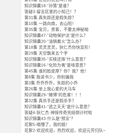
知识锦囊18-“孙策”是谁？
答疑3-留言区里的小知己！？
第31集 真失踪还是假失踪？
第10集 一路向南，去山阳！
第35集 宝贝，贵客，不要太神秘呦
知识锦囊47-“动物保护法”是什么？
知识锦囊20-“油锅着火”怎么办？
第18集 灵灵灵灵，狄仁杰你快显形！
第29集 天空飘来五个字
知识锦囊35-“买椟还珠”什么意思？
知识锦囊16-“化险为夷”是啥意思？
第45集 谁的脸皮厚？你？我？他！
第8集 我读书少，你别骗我
第3集 乔乔乔乔，失踪的小乔
第26集 坐上我心爱的大马车
知识锦囊29-“赌博”的危害！！！
第32集 真杀手还是假杀手？
知识锦囊41-“逃之夭夭”是什么意思？
答疑4-狄仁杰·神探传奇完结倒计时啦
知识锦囊43-什么是“预言”？
花絮5-唱懵了，我的姐！
花絮2-欢迎欢迎，热烈欢迎，欢迎元芳归队~