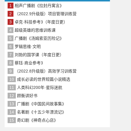
1
相声广播剧《拉封丹寓言》
2
（2022.9升级版）项目管理训练营
3
卓克·科技参考3（年度日更）
4
超级英雄的思维训练课
5
广播剧《汤姆索亚历险记》
6
罗辑思维·文明
7
刘勃的国学课（年度日更）
8
蔡钰·商业参考3
9
（2022.8升级版）高效学习训练营
10
成长必读的世界短篇小说精选
11
人类科幻200年·星际迷航
12
顾衡讲好书
13
广播剧《中国民间故事集》
14
名著剧《十五少年漂流记》
15
奇幻剧《神奇点心店》