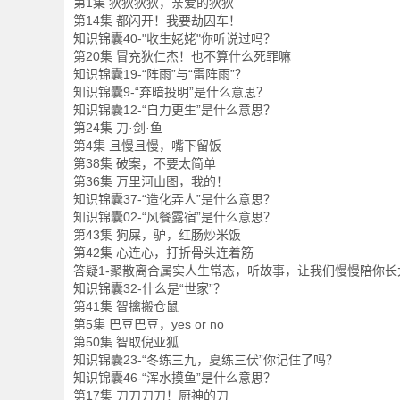
第1集 狄狄狄狄，亲爱的狄狄
第14集 都闪开！我要劫囚车！
知识锦囊40-"收生姥姥"你听说过吗？
第20集 冒充狄仁杰！也不算什么死罪嘛
知识锦囊19-“阵雨”与“雷阵雨”？
知识锦囊9-“弃暗投明”是什么意思？
知识锦囊12-“自力更生”是什么意思？
第24集 刀·剑·鱼
第4集 且慢且慢，嘴下留饭
第38集 破案，不要太简单
第36集 万里河山图，我的！
知识锦囊37-“造化弄人”是什么意思？
知识锦囊02-“风餐露宿”是什么意思？
第43集 狗屎，驴，红肠炒米饭
第42集 心连心，打折骨头连着筋
答疑1-聚散离合属实人生常态，听故事，让我们慢慢陪你长
知识锦囊32-什么是“世家”？
第41集 智擒搬仓鼠
第5集 巴豆巴豆，yes or no
第50集 智取倪亚狐
知识锦囊23-“冬练三九，夏练三伏”你记住了吗？
知识锦囊46-“浑水摸鱼”是什么意思？
第17集 刀刀刀刀！厨神的刀