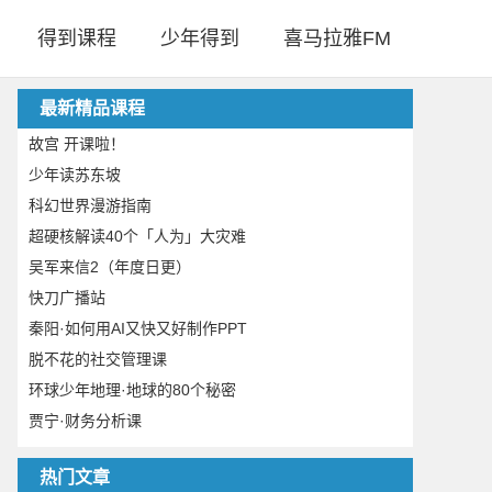
得到课程
少年得到
喜马拉雅FM
最新精品课程
故宫 开课啦！
少年读苏东坡
科幻世界漫游指南
超硬核解读40个「人为」大灾难
吴军来信2（年度日更）
快刀广播站
秦阳·如何用AI又快又好制作PPT
脱不花的社交管理课
环球少年地理·地球的80个秘密
贾宁·财务分析课
热门文章