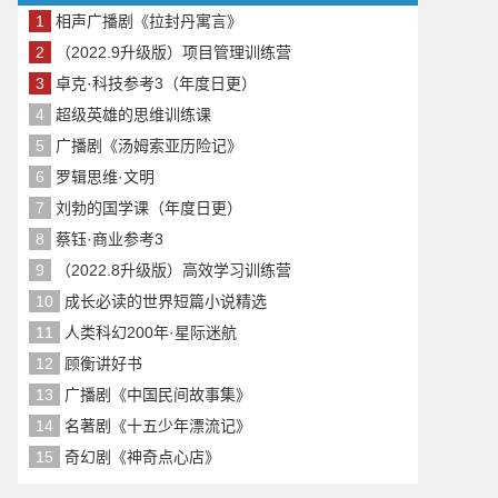
1
相声广播剧《拉封丹寓言》
2
（2022.9升级版）项目管理训练营
3
卓克·科技参考3（年度日更）
4
超级英雄的思维训练课
5
广播剧《汤姆索亚历险记》
6
罗辑思维·文明
7
刘勃的国学课（年度日更）
8
蔡钰·商业参考3
9
（2022.8升级版）高效学习训练营
10
成长必读的世界短篇小说精选
11
人类科幻200年·星际迷航
12
顾衡讲好书
13
广播剧《中国民间故事集》
14
名著剧《十五少年漂流记》
15
奇幻剧《神奇点心店》