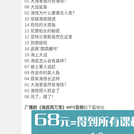
01 大海里竟然有海怪？
08 大战鲨鱼
02 海怪为什么要袭击人类？
10 穿越海底隧道
14 危险的大章鱼
11 尼摩船长的秘密
12 亚特兰蒂斯竟然在这里
13 到南极啦
16 逃离“鹦鹉螺号”
15 海上大战
05 海底怎么会有森林？
07 被土著人追赶
09 传说中的美人鱼
04 原来海怪长这样
01 大海里竟然有海怪？
03 海怪把人抓走了
06 完了，撞了！
广播剧《海底两万里》MP3音频
的下载地址: