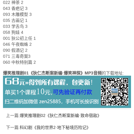
022 神茶 2
043 香疤记 3
093 木雕模型 3
035 古画记 1
033 学舌鸟 3
058 狗娃 4
001 狄公初上任 1
046 午夜蜘蛛 2
090 假酒记 2
071 三毒奇案3
060 中秋特别篇 2
爆笑推理剧01《狄仁杰断案新编·爆笑神探》MP3音频
的下载地址:
上一篇:
爆笑推理剧02《狄仁杰断案新编·致命宿敌》
下一篇:
科幻剧《我的世界2·地下秘境历险记》