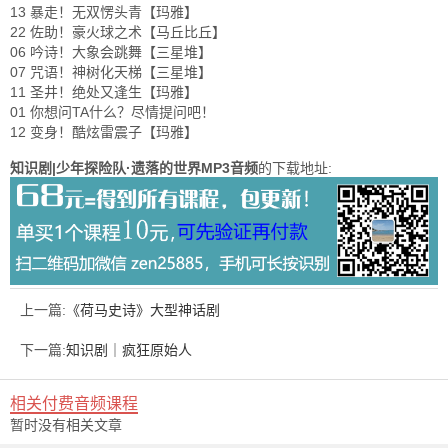
13 暴走！无双愣头青【玛雅】
22 佐助！豪火球之术【马丘比丘】
06 吟诗！大象会跳舞【三星堆】
07 咒语！神树化天梯【三星堆】
11 圣井！绝处又逢生【玛雅】
01 你想问TA什么？尽情提问吧！
12 变身！酷炫雷震子【玛雅】
知识剧|少年探险队·遗落的世界MP3音频
的下载地址:
上一篇:
《荷马史诗》大型神话剧
下一篇:
知识剧｜疯狂原始人
相关付费音频课程
暂时没有相关文章