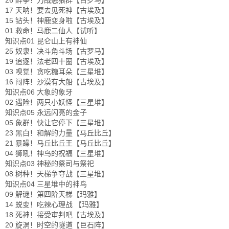
26 醉拳！力战恶狼群【古罗马】
17 天呐！要去见死神【古埃及】
15 钻头！神鹿变身啦【古埃及】
01 救命！马鹿二仙人【试听】
知识点01 昆仑山上有神仙
25 奴隶！决斗角斗场【古罗马】
19 追逐！法老四十圈【古埃及】
03 嗅觉！贪吃糖耳朵【三星堆】
16 闯阵！沙漠有大船【古埃及】
知识点06 大象的象牙
02 遇险！两只小妖怪【三星堆】
知识点05 永远闪亮的金子
05 象群！快让它停下【三星堆】
23 黑白！和解的力量【马丘比丘】
21 暴躁！马丘比丘王【马丘比丘】
04 狮吼！神鸟的祝福【三星堆】
知识点03 神秘的祭司与祭祀
08 树种！天梯争夺战【三星堆】
知识点04 三星堆中的神鸟
09 解谜！第四阶天梯【玛雅】
14 蜕变！吃辣心理战 【玛雅】
18 死神！接受审判吧【古埃及】
20 旋涡！时空的隧道【巨石阵】