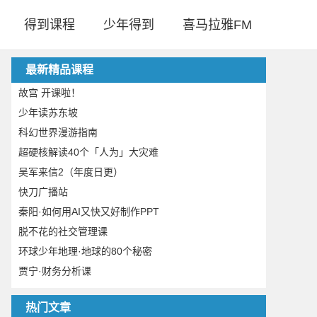
得到课程
少年得到
喜马拉雅FM
最新精品课程
故宫 开课啦！
少年读苏东坡
科幻世界漫游指南
超硬核解读40个「人为」大灾难
吴军来信2（年度日更）
快刀广播站
秦阳·如何用AI又快又好制作PPT
脱不花的社交管理课
环球少年地理·地球的80个秘密
贾宁·财务分析课
热门文章