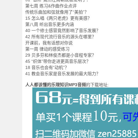
第七周 练习&作曲作业点评
传统乐曲加和弦就像用了“美拍”？
15 怎么唱《两只老虎》更有美感？
第八周 听出音乐更多内涵
40 一个修士感冒竟然影响了音乐发展？
42 所有现代流行音乐的源头在哪里？
开课前，我有话想对你说
第一周 律动的感受练习
29 贝多芬和林俊杰都是小音程专家？
45 “织体”带你走进更高音乐层次？
18 音乐也会有“动机”？
41 教会音乐家是音乐发展的最大阻力？
人人都该懂的乐理知识MP3音频
的下载地址: