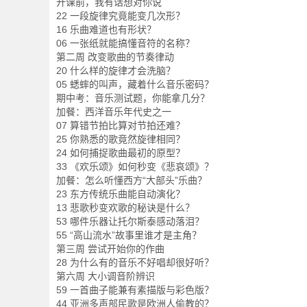
开课前，我有话想对你说
22 一段旋律究竟能变几次形？
16 乐曲难道也有形状？
06 一张纸就能搞懂音符的名称？
第二周 改变歌曲的节奏律动
20 什么样的旋律才会洗脑？
05 蟋蟀的叫声，藏着什么音乐密码？
期中考：音乐测试题，你能拿几分？
加餐：西洋音乐年代史之一
07 算错节拍比算对节拍还难？
25 你熟悉的歌竟然旋律相同？
24 如何捕捉歌曲最初的原型？
33 《欢乐颂》如何秒变《悲哀颂》？
加餐：怎么听懂西方“大部头”乐曲？
23 东方传统乐曲能自动演化？
13 悲歌秒变欢歌的秘诀是什么？
53 哪件乐器让托尔斯泰感动落泪？
55 “高山流水”故事里谁才是主角？
第三周 尝试开始你的作曲
28 为什么有的音乐不好唱却很好听？
第六周 大小调音阶辨识
59 一首曲子能兼有素描版与彩色版？
44 亚洲多声部民歌是欧洲人偷教的？