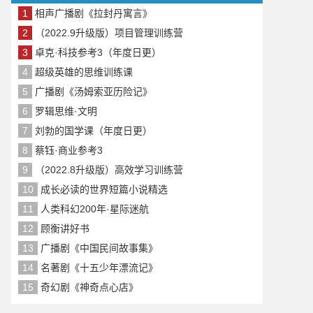
1
相声广播剧《拉封丹寓言》
2
（2022.9升级版）项目管理训练营
3
卓克·科技参考3（年度日更）
4
超级英雄的思维训练课
5
广播剧《汤姆索亚历险记》
6
罗辑思维·文明
7
刘勃的国学课（年度日更）
8
蔡钰·商业参考3
9
（2022.8升级版）高效学习训练营
10
成长必读的世界短篇小说精选
11
人类科幻200年·星际迷航
12
顾衡讲好书
13
广播剧《中国民间故事集》
14
名著剧《十五少年漂流记》
15
奇幻剧《神奇点心店》