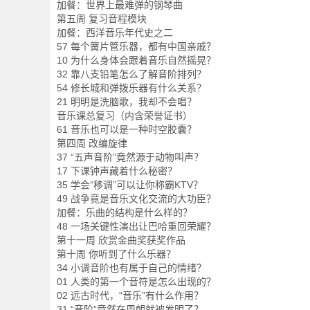
加餐：世界上最难弹的钢琴曲
第五周 复习音程模块
加餐：西洋音乐年代史之二
57 每个簧片管乐器，都有中国亲戚？
10 为什么身体会跟着音乐自然摇晃？
32 靠八支铅笔怎么了解音阶排列？
54 修长城和弹拨乐器有什么关系？
21 明明是洗脑歌，我却不会唱？
音乐课总复习（内含荣誉证书）
61 音乐也可以是一种时空胶囊？
第四周 改编旋律
37 “五声音阶”竟然源于动物叫声？
17 下课钟声藏着什么秘密？
35 学会“移调”可以让你称霸KTV？
49 战争竟是音乐文化交流的大功臣？
加餐：乐曲的结构是什么样的？
48 一场关键性演出让巴哈重回荣耀？
第十一周 欣赏金曲奖获奖作品
第十周 你听到了什么乐器？
34 小调音阶也有属于自己的情绪？
01 人类的第一个音符是怎么出现的？
02 远古时代，“音乐”有什么作用？
31 “音阶”竟然在周朝就被发明了？