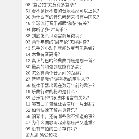
08 “复合拍”究竟有多复杂？
51 看不见摸不着的音乐竟然可以上色？
36 为什么有的音乐听起来很有中国风？
46 全球流行音乐都跟“和弦”有关？
04 你听了多少“音乐”？
38 到底怎么识别宫商角徵羽？
03 两千年前的“周杰伦”怎样翻身？
43 乐手的小动作就能改变音乐系统？
14 木鱼有音高吗？
12 真正的巴哈经典曲到底是哪一首？
50 最高的和弦到底能有多高？
26 怎么算两个音之间的距离？
27 音程是我们“最熟悉的陌生人”？
56 旋律乐器出现在数万年前的欧洲？
19 乐曲行进的秘密是什么？
39 音乐“织体”跟肢体语言有关吗？
11 哪首曲子曾经让表演厅一片混乱？
52 如何快速了解古典音乐？
58 钢琴中，还有哪些你不知道的事？
47 为什么国歌听起来都庄严又隆重？
09 没有节拍的曲子存在吗？
第九周 感受和弦