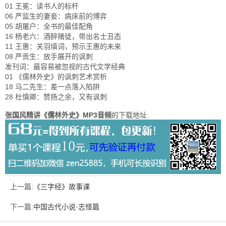
01 王冕：读书人的标杆
06 严监生的妻妾：病床前的博弈
05 胡屠户：全书的最佳配角
16 杨老六：酒醉赌徒，带出名士丑态
11 王惠：关羽填词，预示王惠的未来
08 严贡生：放手展开的讽刺
发刊词：最容易被忽视的古代文学经典
01 《儒林外史》的讽刺艺术赏析
18 马二先生：差一点落入陷阱
28 杜慎卿：赞扬之余，又有讽刺
张国风精讲《儒林外史》MP3音频
的下载地址:
上一篇:
《三字经》故事课
下一篇:
中国古代小说·志怪篇