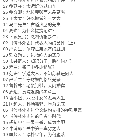
03 《儒林外史》代表人物的品评（下）
27 鲍廷玺：命运好似过山车
25 鲍文卿：地位卑贱而人品高尚
26 王太太：好吃懒做的王太太
14 马二先生：古道热肠的先生
04 周进：为什么提携范进？
23 卜家兄弟：恩将仇报是牛浦
02 《儒林外史》代表人物的品评（上）
09 严贡生：争夺亡弟家产的丑剧
29 烈女殉夫：礼教吃人的悲剧
30 市井奇人：知识分子，路在何方？
20 潘三：衙门中多少猫腻？
10 范进：学道大人，不知苏轼是何人
07 严监生：守财奴的临终光景
12 鲁翰林：老鼠钉鞋，大闹婚宴
03 周进：贡院发疯的老童生
13 鲁小姐：八股才女的悲喜人生
21 匡超人：科场舞弊，堕落无底
05 《儒林外史》全文结构安排的特殊用意
04 《儒林外史》的作者与时代
15 杨执中：一呆一聋，成为绝配
22 牛浦郎：书中第一卑劣之人
19 匡超人：淳朴少年，为何堕落