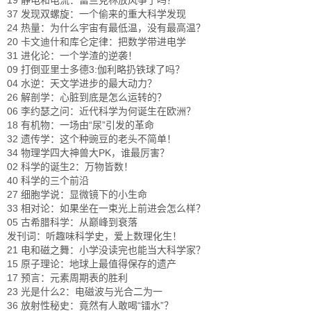
19 静电和电流：富兰克林放风筝了吗？
37 发现双螺旋：一个偷来的重大科学发现
24 热量：为什么宇宙有最低温，没有最高温？
20 卡文迪什和库仑定律：把数学带进电学
31 进化论：一个学渣的逆袭！
09 打倒亚里士多德3:伽利略扔铁球了吗？
04 水逆：天文学进步的最大动力？
26 解剖学：心脏到底是怎么运转的？
06 李约瑟之问：近代科学为何诞生在欧洲？
18 有机物：一场由“尿”引发的革命
32 遗传学：这个种豌豆的老头不简单！
34 物理学四大神兽大PK，谁最厉害？
02 科学的诞生2：万物皆数！
40 科学的三个前沿
27 细胞学说：显微镜下的小生命
33 相对论：如果坐在一束光上前进会怎么样？
05 古希腊科学：从巅峰到衰落
发刊词：听趣味科学史，爱上数理化生！
21 电和磁之舞：小学没读完也能当大科学家？
15 原子理论：地球上最值得保存的遗产
17 预言：元素周期表的胜利
23 光是什么2：电磁波与光合二为一
36 放射性秘史：竟然有人敢喝“镭水”？