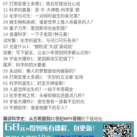
07 打倒亚里士多德1：哥白尼提出日心说
11 科学的奠基：圣·牛·大神棍·科学家·顿
12 化学与可乐：一对同时诞生的亲兄弟？
29 微生物和疾病：谁是世界上救人命最多的人？
35 量子力学：爱因斯坦也会犯错？
14 浪漫科学：一下子发现7种元素！
试听集：化学的诞生，与可口可乐有关？
22 光是什么1：“微粒说”大战“波动说”
加餐：写下留言，让全少年得到同学都认识你！
38 宇宙大爆炸1：爱因斯坦又犯错了？
尾声：科学的四大要素
25 永动机：懒人的梦想是如何破裂的？
08 打倒亚里士多德2：“天空的立法者”出场
01 科学的诞生1：赶走天神宙斯！
28 人是怎样出生的？一段千年奇葩史
13 化学老祖之死：头被砍掉后还能活几秒？
39 宇宙大爆炸2：夜空里有一道看不见的光
10 牛顿前传：谁是他脚下的巨人？
趣讲科学史：从古希腊到21世纪MP3音频
的下载地址: