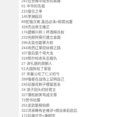
242在苦难中成长的英雄
01 中华的先祖
210皇位之争
145李渊起兵
89犯强汉者,虽远必诛+昭君出塞
328杰出帝王雍正
176建朝兴邦丨杯酒释兵权
232完颜阿骨打建立金国
296太监也能掌大权
244攻西辽掌控丝绸之路
107皇后是个母大虫
318努尔哈赤矢志报仇
27 讲礼貌的周朝人
51大国败给了家臣
37 宋襄公吃了仁义的亏
289强者在战场上证明自己
245征服花剌子模留恶名
24 浪子回头的好君主
327蒲松龄笑骂成文章
72焚书坑儒
261忠武能相伯颜
322洪承畴有史难评+顺治承前启后
172后唐庄宗+唐明宗