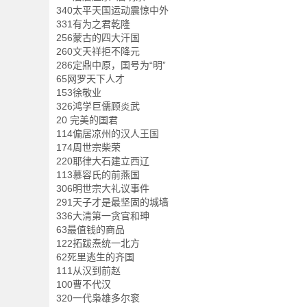
340太平天国运动震惊中外
331有为之君乾隆
256蒙古的四大汗国
260文天祥拒不降元
286定鼎中原，国号为“明”
65网罗天下人才
153徐敬业
326鸿学巨儒顾炎武
20 完美的国君
114偏居凉州的汉人王国
174周世宗柴荣
220耶律大石建立西辽
113慕容氏的前燕国
306明世宗大礼议事件
291天子才是最坚固的城墙
336大清第一贪官和珅
63最值钱的商品
122拓跋焘统一北方
62死里逃生的齐国
111从汉到前赵
100曹不代汉
320一代枭雄多尔衮