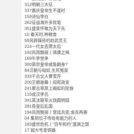
312明朝三大征
337嘉庆皇帝生不逢时
159诗仙李白
262征战海外多败笔
351盛宣怀敢为天下先
10 看天时,种粮食
58另辟蹊径的赵武灵王
214一代女态萧太后
192风雨飘摇丨靖康之祸
169牛李党争
300英宗皇帝咸鱼翻身?
84汉朝与匈奴,生死冤家
333千古文人曹雪芹
200王朝谢幕丨绍熙政变
241蒙古草原上崛起的民族
110成汉李氏
341英法联军火烧圆明园
281奇皇后乱国
194风雨飘摇丨宫廷兵变,金兵再袭
04 集把位子传给有能力的人
183盛世危机丨“百年和约”潼渊之盟
17 超大号青铜器