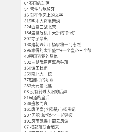
64秦国的动荡
34 管仲与鲍叔牙
16 刻在龟壳上的文字
315明末大将袁崇焕
224西夏三战北宋
184盛世危机丨夭折的“新政”
307才子辈出
180建朝兴邦丨杨家将一门忠烈
295难得的太平盛世+一个皇帝三个帮
43楚国逃犯的复仇
332三朝武臣巨擘岳钟琪
160诗圣杜甫
259南北大一统
77超能打的项羽
283天元帝北逃
08 没有射过太阳的后羿
81霸道的皇后
238盛极而衰
161唐明皇(李隆基)与杨贵妃
23 “囚犯”和“狱卒”一起造反
191风雨飘摇丨燕云风波
07 把部落联合起来