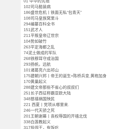
01 中华的先祖
102司马懿装病
186盛世危机丨铁面无私“包青天”
108司马皇族窝里斗
294编纂百科全书
151武才人
211平叛皇帝辽世宗
104势如破竹
263平定海都之乱
74泥土做成的军队
268铁穆耳守成治国
293扬帆，远航
101诸葛亮六出祁山
175建朝兴邦丨帝王的诞生+陈桥兵变,黄袍加身
170黄巢起义
288建文帝那些不省心的叔叔们
251长子西征称霸亚欧大陆
348慈禧祸国殃民
221 西夏丨党项从哪里来.
246一代天骄之死
201王朝谢幕丨丧权辱国的开禧北伐
338白莲教起义
317投闯王，有饭吃