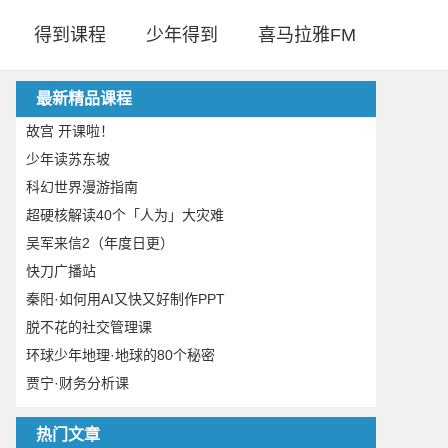
得到课程
少年得到
喜马拉雅FM
最新精品课程
故宫 开课啦！
少年读苏东坡
科幻世界漫游指南
超硬核解读40个「人为」大灾难
吴军来信2（年度日更）
快刀广播站
秦阳·如何用AI又快又好制作PPT
脱不花的社交管理课
环球少年地理·地球的80个秘密
贾宁·财务分析课
热门文章