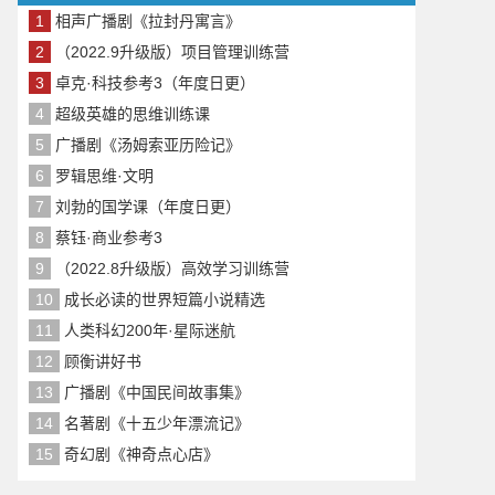
1
相声广播剧《拉封丹寓言》
2
（2022.9升级版）项目管理训练营
3
卓克·科技参考3（年度日更）
4
超级英雄的思维训练课
5
广播剧《汤姆索亚历险记》
6
罗辑思维·文明
7
刘勃的国学课（年度日更）
8
蔡钰·商业参考3
9
（2022.8升级版）高效学习训练营
10
成长必读的世界短篇小说精选
11
人类科幻200年·星际迷航
12
顾衡讲好书
13
广播剧《中国民间故事集》
14
名著剧《十五少年漂流记》
15
奇幻剧《神奇点心店》