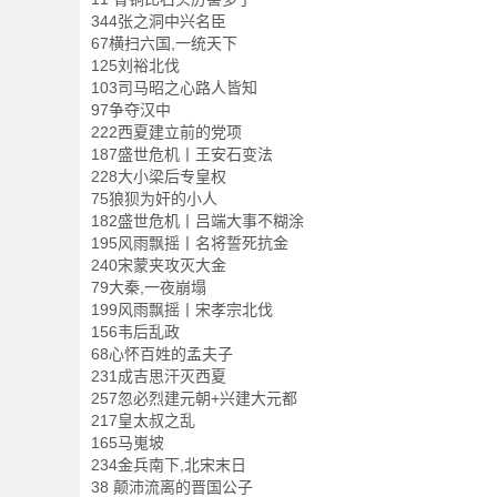
344张之洞中兴名臣
67横扫六国,一统天下
125刘裕北伐
103司马昭之心路人皆知
97争夺汉中
222西夏建立前的党项
187盛世危机丨王安石变法
228大小梁后专皇权
75狼狈为奸的小人
182盛世危机丨吕端大事不糊涂
195风雨飘摇丨名将誓死抗金
240宋蒙夹攻灭大金
79大秦,一夜崩塌
199风雨飘摇丨宋孝宗北伐
156韦后乱政
68心怀百姓的孟夫子
231成吉思汗灭西夏
257忽必烈建元朝+兴建大元都
217皇太叔之乱
165马嵬坡
234金兵南下,北宋末日
38 颠沛流离的晋国公子