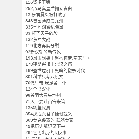
116贤相王猛
252乃马真皇后拥立贵由
13 暴君夏桀被打败了
343曾国藩威震九州
335学问渊通纪晓岚
33 打了天子的脸
132东西大战
119北方再度分裂
92新汉朝的新气象
193风雨飘摇丨赵构称帝,南宋开国
178建朝兴邦丨北汉之痛
189盛世危机丨黑暗的徽宗时代
301科举只考八股文
70做皇帝,我是第一个
124全盘汉化
98关羽大意失荆州
71天下要让百官来管
135杨坚代周
354戊戌六君子慷慨就义
309专克倭寇的“武器专家”
49把历史都记录下来
284乞丐出身的明太祖
11 青铜比石头厉害多了