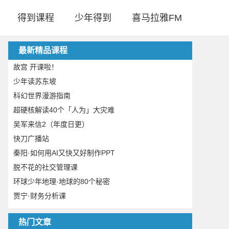
得到课程
少年得到
喜马拉雅FM
最新精品课程
故宫 开课啦！
少年读苏东坡
科幻世界漫游指南
超硬核解读40个「人为」大灾难
吴军来信2（年度日更）
快刀广播站
秦阳·如何用AI又快又好制作PPT
脱不花的社交管理课
环球少年地理·地球的80个秘密
贾宁·财务分析课
热门文章