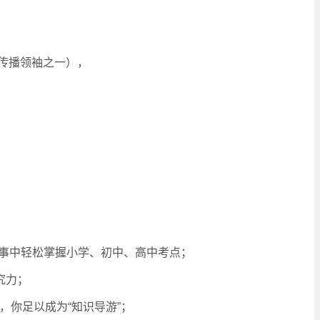
传播领袖之一），
门课程：
故事中轻松掌握小学、初中、高中考点；
究力；
馆，你足以成为“知识导游”；