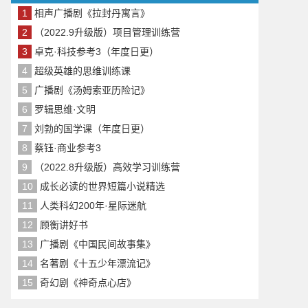
1
相声广播剧《拉封丹寓言》
2
（2022.9升级版）项目管理训练营
3
卓克·科技参考3（年度日更）
4
超级英雄的思维训练课
5
广播剧《汤姆索亚历险记》
6
罗辑思维·文明
7
刘勃的国学课（年度日更）
8
蔡钰·商业参考3
9
（2022.8升级版）高效学习训练营
10
成长必读的世界短篇小说精选
11
人类科幻200年·星际迷航
12
顾衡讲好书
13
广播剧《中国民间故事集》
14
名著剧《十五少年漂流记》
15
奇幻剧《神奇点心店》