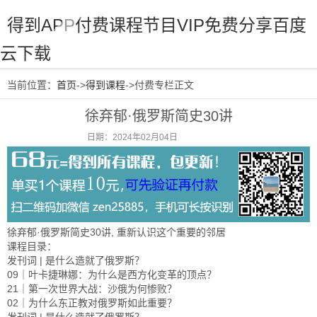
得到APP付费课程节目VIP免费分享百度
云下载
当前位置：
首页
->
得到课程
->付费专栏正文
徐弃郁·俄罗斯简史30讲
日期：2024年02月04日
阅读：1066
徐弃郁·俄罗斯简史30讲, 重新认识这个重要的邻居
课程目录：
发刊词 | 是什么造就了俄罗斯？
09｜叶卡捷琳娜：为什么是西方化变革的顶点？
21｜第一次世界大战：沙俄为何惨败？
02｜为什么东正教对俄罗斯如此重要？