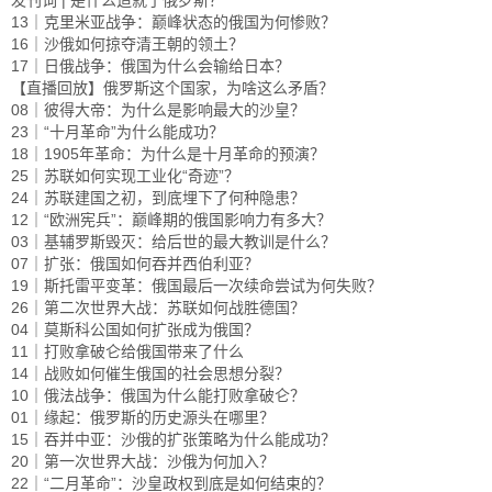
发刊词 | 是什么造就了俄罗斯？
13｜克里米亚战争：巅峰状态的俄国为何惨败？
16｜沙俄如何掠夺清王朝的领土？
17｜日俄战争：俄国为什么会输给日本？
【直播回放】俄罗斯这个国家，为啥这么矛盾？
08｜彼得大帝：为什么是影响最大的沙皇？
23｜“十月革命”为什么能成功？
18｜1905年革命：为什么是十月革命的预演？
25｜苏联如何实现工业化“奇迹”？
24｜苏联建国之初，到底埋下了何种隐患？
12｜“欧洲宪兵”：巅峰期的俄国影响力有多大？
03｜基辅罗斯毁灭：给后世的最大教训是什么？
07｜扩张：俄国如何吞并西伯利亚？
19｜斯托雷平变革：俄国最后一次续命尝试为何失败？
26｜第二次世界大战：苏联如何战胜德国？
04｜莫斯科公国如何扩张成为俄国？
11｜打败拿破仑给俄国带来了什么
14｜战败如何催生俄国的社会思想分裂？
10｜俄法战争：俄国为什么能打败拿破仑？
01｜缘起：俄罗斯的历史源头在哪里？
15｜吞并中亚：沙俄的扩张策略为什么能成功？
20｜第一次世界大战：沙俄为何加入？
22｜“二月革命”：沙皇政权到底是如何结束的？