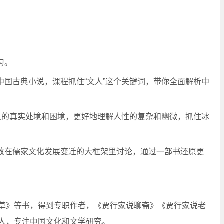
习。
中国古典小说，课程抓住“文人”这个关键词，带你全面解析中
文人的真实处境和困境，更好地理解人性的复杂和幽微，抓住冰
，放在儒家文化发展变迁的大框架里讨论，通过一部书还原更
草》等书，得到专职作者，《贾行家说聊斋》《贾行家说老
人，专注中国文化和文学研究。