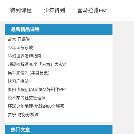
得到课程
少年得到
喜马拉雅FM
最新精品课程
故宫 开课啦！
少年读苏东坡
科幻世界漫游指南
超硬核解读40个「人为」大灾难
吴军来信2（年度日更）
快刀广播站
秦阳·如何用AI又快又好制作PPT
脱不花的社交管理课
环球少年地理·地球的80个秘密
贾宁·财务分析课
热门文章