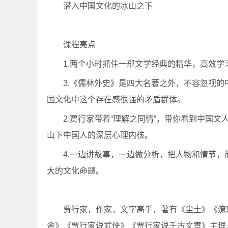
潜入中国文化的冰山之下
课程亮点
1.两个小时抓住一部文学经典的精华，高效学
3.《儒林外史》是四大名著之外，不容忽视的
国文化中这个存在感很强的矛盾群体。
2.贾行家带着“理解之同情”，带你看到中国
山下中国人的深层心理内核。
4.一边讲故事，一边做分析，把人物和情节
大的文化命题。
贾行家，作家，文字高手，著有《尘土》《潦
舍》《贾行家说武侠》《贾行家说千古文章》主理