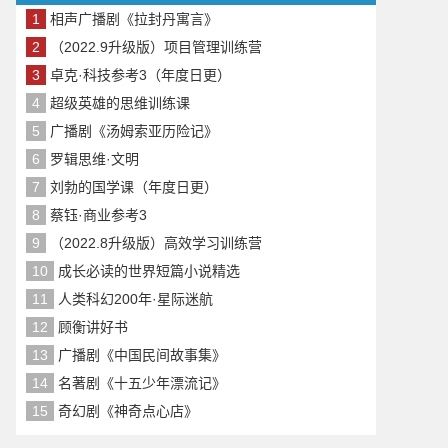
1
相声广播剧《拉封丹寓言》
2
（2022.9升级版）项目管理训练营
3
卓克·科技参考3（年度日更）
4
超级英雄的思维训练课
5
广播剧《汤姆索亚历险记》
6
罗辑思维·文明
7
刘勃的国学课（年度日更）
8
蔡钰·商业参考3
9
（2022.8升级版）高效学习训练营
10
成长必读的世界短篇小说精选
11
人类科幻200年·星际迷航
12
顾衡讲好书
13
广播剧《中国民间故事集》
14
名著剧《十五少年漂流记》
15
奇幻剧《神奇点心店》