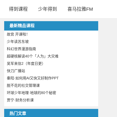
得到课程
少年得到
喜马拉雅FM
最新精品课程
故宫 开课啦！
少年读苏东坡
科幻世界漫游指南
超硬核解读40个「人为」大灾难
吴军来信2（年度日更）
快刀广播站
秦阳·如何用AI又快又好制作PPT
脱不花的社交管理课
环球少年地理·地球的80个秘密
贾宁·财务分析课
热门文章