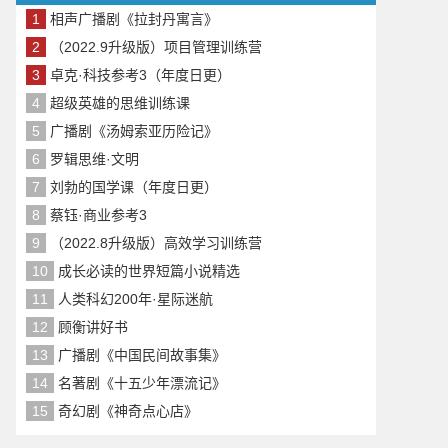
1
相声广播剧《拉封丹寓言》
2
（2022.9升级版）项目管理训练营
3
卓克·科技参考3（年度日更）
4
超级英雄的思维训练课
5
广播剧《汤姆索亚历险记》
6
罗辑思维·文明
7
刘勃的国学课（年度日更）
8
蔡钰·商业参考3
9
（2022.8升级版）高效学习训练营
10
成长必读的世界短篇小说精选
11
人类科幻200年·星际迷航
12
顾衡讲好书
13
广播剧《中国民间故事集》
14
名著剧《十五少年漂流记》
15
奇幻剧《神奇点心店》