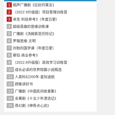
1
相声广播剧《拉封丹寓言》
2
（2022.9升级版）项目管理训练营
3
卓克·科技参考3（年度日更）
4
超级英雄的思维训练课
5
广播剧《汤姆索亚历险记》
6
罗辑思维·文明
7
刘勃的国学课（年度日更）
8
蔡钰·商业参考3
9
（2022.8升级版）高效学习训练营
10
成长必读的世界短篇小说精选
11
人类科幻200年·星际迷航
12
顾衡讲好书
13
广播剧《中国民间故事集》
14
名著剧《十五少年漂流记》
15
奇幻剧《神奇点心店》