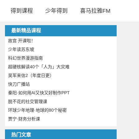
得到课程
少年得到
喜马拉雅FM
最新精品课程
故宫 开课啦！
少年读苏东坡
科幻世界漫游指南
超硬核解读40个「人为」大灾难
吴军来信2（年度日更）
快刀广播站
秦阳·如何用AI又快又好制作PPT
脱不花的社交管理课
环球少年地理·地球的80个秘密
贾宁·财务分析课
热门文章