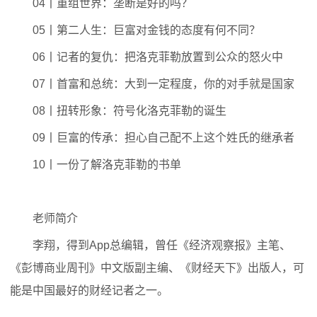
04丨重组世界：垄断是好的吗？
05丨第二人生：巨富对金钱的态度有何不同？
06丨记者的复仇：把洛克菲勒放置到公众的怒火中
07丨首富和总统：大到一定程度，你的对手就是国家
08丨扭转形象：符号化洛克菲勒的诞生
09丨巨富的传承：担心自己配不上这个姓氏的继承者
10丨一份了解洛克菲勒的书单
老师简介
李翔，得到App总编辑，曾任《经济观察报》主笔、
《彭博商业周刊》中文版副主编、《财经天下》出版人，可
能是中国最好的财经记者之一。