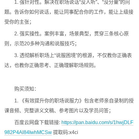
1. 强针对性。解决在职场说话“没人听”、“没分量”的问
题。告诉你如何说话，能让同事配合你的工作，能让上级接
受你的主张；
2. 强实操性。案例丰富，场景典型，贯穿三条核心原
则，示范20多种沟通和说服技巧；
3. 透彻解析职场上“说服困境”的根源，不仅教你正确表
达，也教你正确思考、正确理解职场规则。
购买须知：
1. 《有效提升你的职场说服力》包含老师亲自录制的授
课音频、完整讲义文稿、参考图片以及学员问答；
百度云网盘下载链接:
https://pan.baidu.com/s/1hwjDLF
982P4Al84IwhMCSw
提取码:x4ci